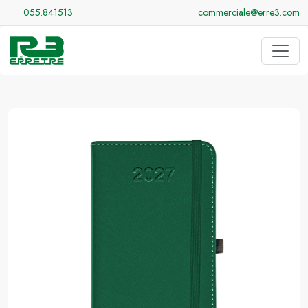
055.841513
commerciale@erre3.com