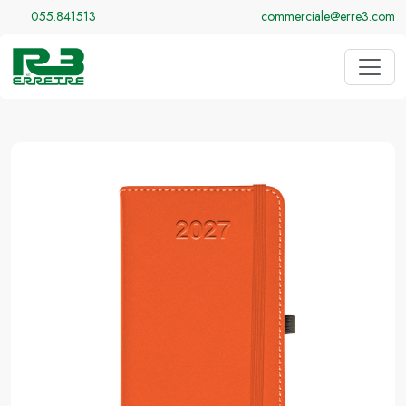
055.841513
commerciale@erre3.com