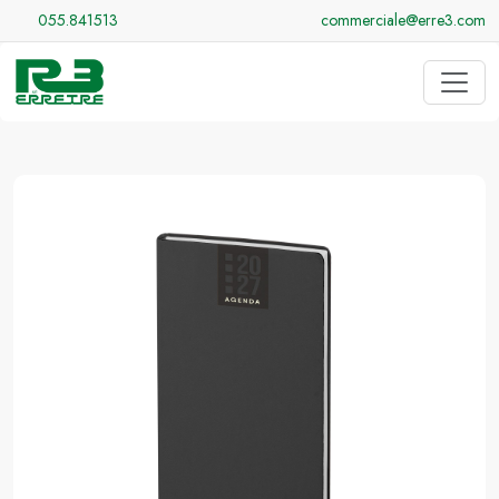
055.841513
commerciale@erre3.com