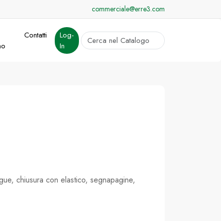
commerciale@erre3.com
Contatti
Log-
cerca
mo
In
Invia
ingue, chiusura con elastico, segnapagine,