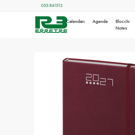
055.841513
Calendari
Agende
Blocchi
Notes