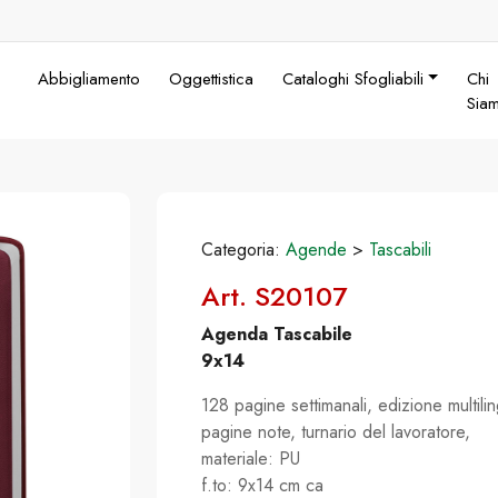
Abbigliamento
Oggettistica
Cataloghi Sfogliabili
Chi
Sia
Categoria:
Agende
>
Tascabili
Art. S20107
Agenda Tascabile
9x14
128 pagine settimanali, edizione multil
pagine note, turnario del lavoratore,
materiale: PU
f.to: 9x14 cm ca