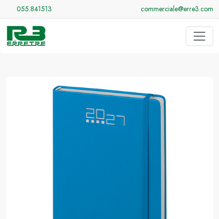
055.841513
commerciale@erre3.com