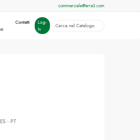
commerciale@erre3.com
Contatti
Log-
cerca
mo
In
Invia
 ES - PT