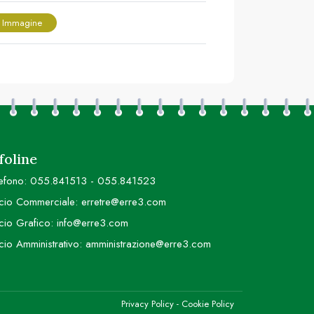
 Immagine
foline
efono:
055.841513
-
055.841523
icio Commerciale:
erretre@erre3.com
icio Grafico:
info@erre3.com
icio Amministrativo:
amministrazione@erre3.com
Privacy Policy
-
Cookie Policy