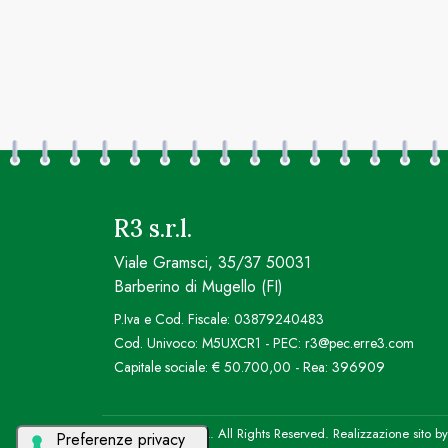
R3 s.r.l.
Viale Gramsci, 35/37 50031
Barberino di Mugello (FI)
P.Iva e Cod. Fiscale: 03879240483
Cod. Univoco: M5UXCR1 - PEC: r3@pec.erre3.com
Capitale sociale: € 50.700,00 - Rea: 396909
© 2026 R3 S.R.L. All Rights Reserved. Realizzazione sito b