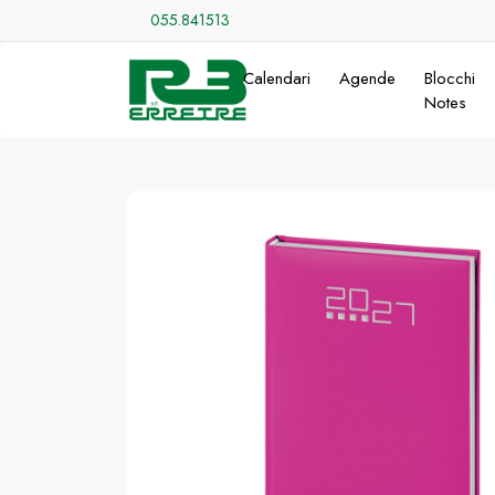
055.841513
Calendari
Agende
Blocchi
Notes