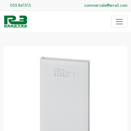
055.841513
commerciale@erre3.com