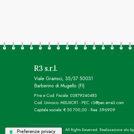
R3 s.r.l.
Viale Gramsci, 35/37 50031
Barberino di Mugello (FI)
P.Iva e Cod. Fiscale: 03879240483
Cod. Univoco: M5UXCR1 - PEC: r3@pec.erre3.com
Capitale sociale: € 50.700,00 - Rea: 396909
© 2026 R3 S.R.L. All Rights Reserved. Realizzazione sito b