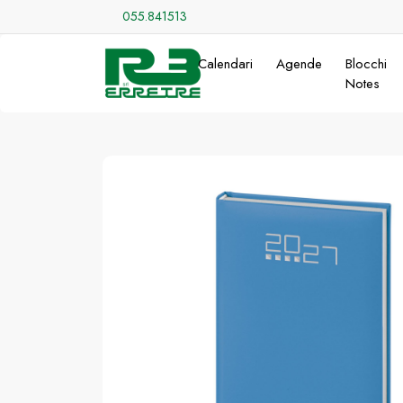
055.841513
Calendari
Agende
Blocchi
Notes