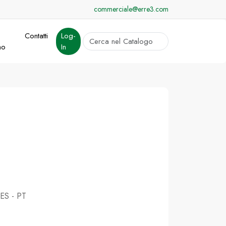
commerciale@erre3.com
Contatti
Log-
cerca
mo
In
Invia
 ES - PT