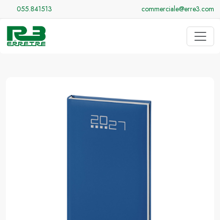
055.841513
commerciale@erre3.com