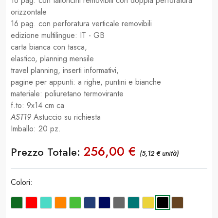
16 pag. con talloncini removibili con doppia perforatura
orizzontale
16 pag. con perforatura verticale removibili
edizione multilingue: IT - GB
carta bianca con tasca,
elastico, planning mensile
travel planning, inserti informativi,
pagine per appunti: a righe, puntini e bianche
materiale: poliuretano termovirante
f.to: 9x14 cm ca
AST19
Astuccio su richiesta
Imballo: 20 pz.
256,00 €
Prezzo Totale:
(5,12 € unità)
Colori: