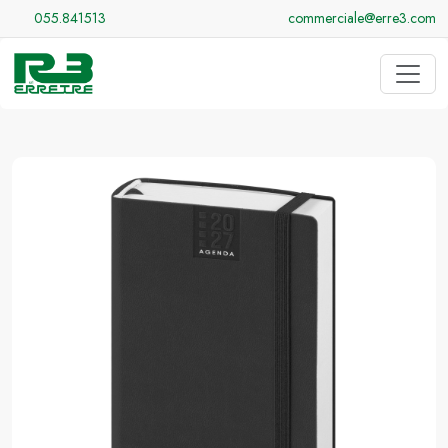
055.841513
commerciale@erre3.com