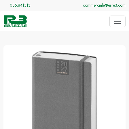
055.841513
commerciale@erre3.com