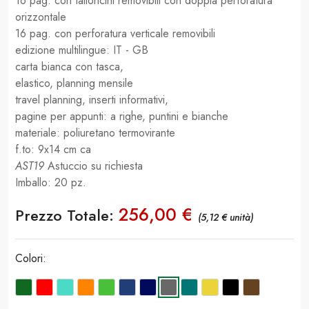
16 pag. con talloncini removibili con doppia perforatura
orizzontale
16 pag. con perforatura verticale removibili
edizione multilingue: IT - GB
carta bianca con tasca,
elastico, planning mensile
travel planning, inserti informativi,
pagine per appunti: a righe, puntini e bianche
materiale: poliuretano termovirante
f.to: 9x14 cm ca
AST19
Astuccio su richiesta
Imballo: 20 pz.
256,00 €
Prezzo Totale:
(5,12 € unità)
Colori: