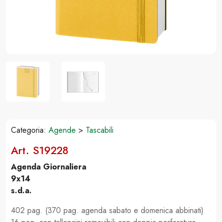
Categoria:
Agende
>
Tascabili
Art. S19228
Agenda Giornaliera
9x14
s.d.a.
402 pag. (370 pag. agenda sabato e domenica abbinati)