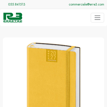
055.841513
commerciale@erre3.com