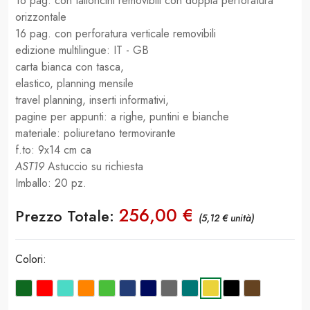
16 pag. con talloncini removibili con doppia perforatura
orizzontale
16 pag. con perforatura verticale removibili
edizione multilingue: IT - GB
carta bianca con tasca,
elastico, planning mensile
travel planning, inserti informativi,
pagine per appunti: a righe, puntini e bianche
materiale: poliuretano termovirante
f.to: 9x14 cm ca
AST19
Astuccio su richiesta
Imballo: 20 pz.
256,00 €
Prezzo Totale:
(5,12 € unità)
Colori: