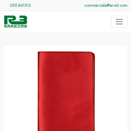
055.841513
commerciale@erre3.com