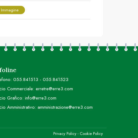
 Immagine
foline
efono:
055.841513
-
055.841523
icio Commerciale:
erretre@erre3.com
icio Grafico:
info@erre3.com
icio Amministrativo:
amministrazione@erre3.com
Privacy Policy
-
Cookie Policy