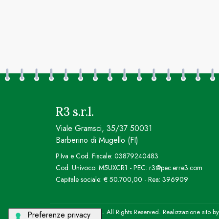
R3 s.r.l.
Viale Gramsci, 35/37 50031
Barberino di Mugello (FI)
P.Iva e Cod. Fiscale: 03879240483
Cod. Univoco: M5UXCR1 - PEC: r3@pec.erre3.com
Capitale sociale: € 50.700,00 - Rea: 396909
© 2026 R3 S.R.L. All Rights Reserved. Realizzazione sito b