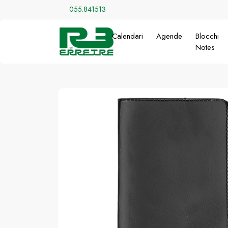
055.841513
Calendari
Agende
Blocchi
Notes