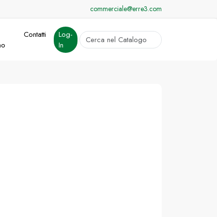
commerciale@erre3.com
Contatti
Log-
cerca
mo
In
Invia