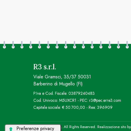
R3 s.r.l.
Viale Gramsci, 35/37 50031
Barberino di Mugello (FI)
P.Iva e Cod. Fiscale: 03879240483
Cod. Univoco: M5UXCR1 - PEC: r3@pec.erre3.com
Capitale sociale: € 50.700,00 - Rea: 396909
© 2026 R3 S.R.L. All Rights Reserved. Realizzazione sito b