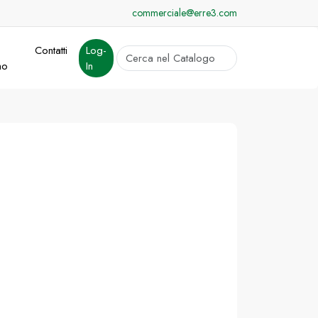
commerciale@erre3.com
Contatti
Log-
cerca
mo
In
Invia