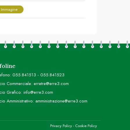
 Immagine
foline
efono:
055.841513
-
055.841523
icio Commerciale:
erretre@erre3.com
icio Grafico:
info@erre3.com
icio Amministrativo:
amministrazione@erre3.com
Privacy Policy
-
Cookie Policy