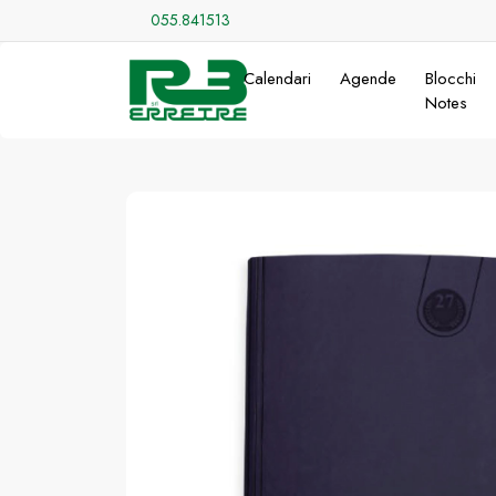
055.841513
Calendari
Agende
Blocchi
Notes