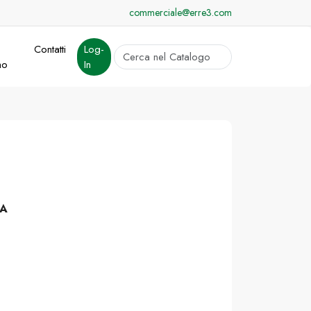
commerciale@erre3.com
Contatti
Log-
cerca
mo
In
Invia
TA