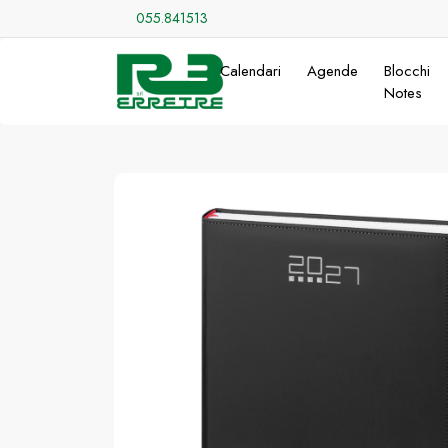
055.841513
Calendari
Agende
Blocchi
Notes