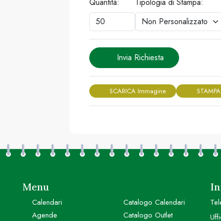
Quantità:
Tipologia di Stampa:
Invia Richiesta
SCARICA Immagine
STAMPA
Menu
In
Calendari
Catalogo Calendari
Tel
Agende
Catalogo Outlet
Uff