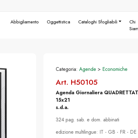
Abbigliamento
Oggettistica
Cataloghi Sfogliabili
Chi
Sia
Categoria:
Agende
>
Economiche
Art. H50105
Agenda Giornaliera QUADRETTA
15x21
s.d.a.
324 pag. sab. e dom. abbinati
edizione multilingue: IT - GB - FR - DE