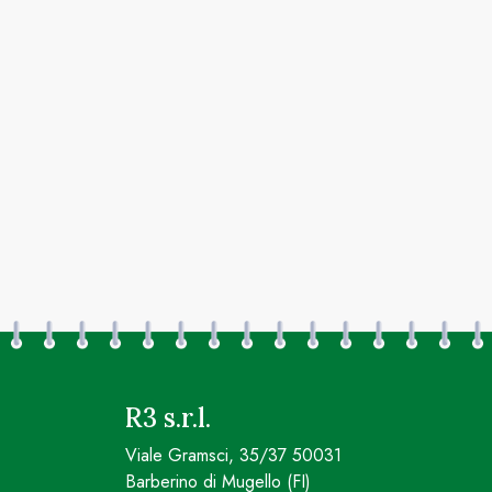
R3 s.r.l.
Viale Gramsci, 35/37 50031
Barberino di Mugello (FI)