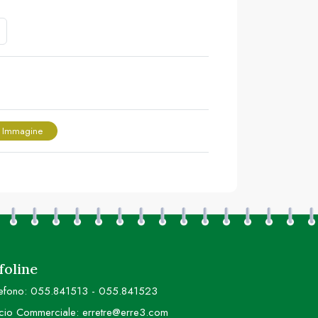
 Immagine
foline
efono:
055.841513
-
055.841523
icio Commerciale:
erretre@erre3.com