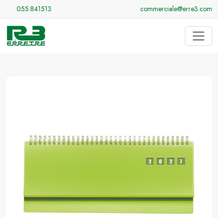
055.841513
commerciale@erre3.com