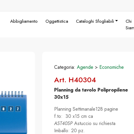
Abbigliamento
Oggettistica
Cataloghi Sfogliabili
Chi
Sia
Categoria:
Agende
>
Economiche
Art. H40304
Planning da tavolo Polipropilene
30x15
Planning Settimanale128 pagine
f.to: 30 x15 cm ca
AST40SP
Astuccio su richiesta
Imballo: 20 pz.