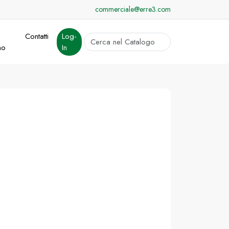
commerciale@erre3.com
Contatti
Log-
cerca
mo
In
Invia