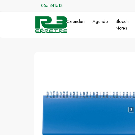
055.841513
Calendari
Agende
Blocchi
Notes