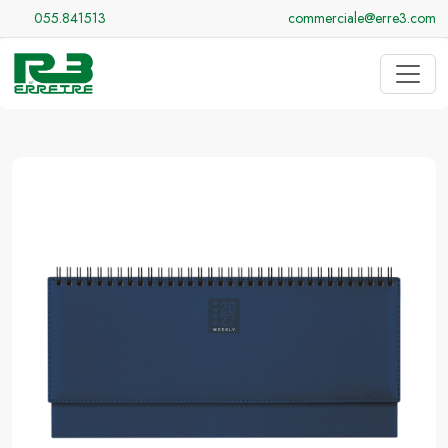
055.841513
commerciale@erre3.com