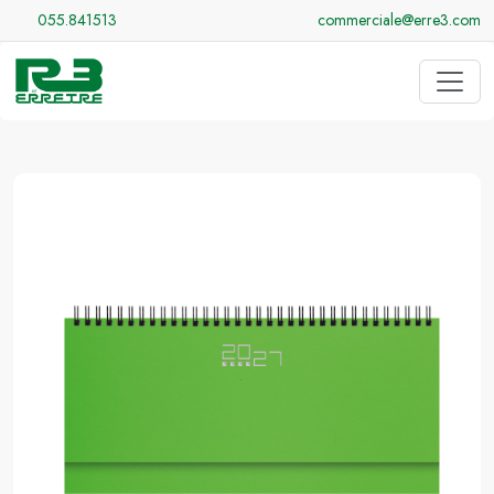
055.841513
commerciale@erre3.com