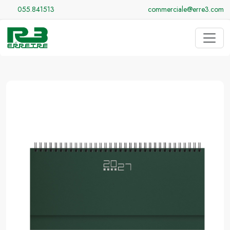
055.841513
commerciale@erre3.com