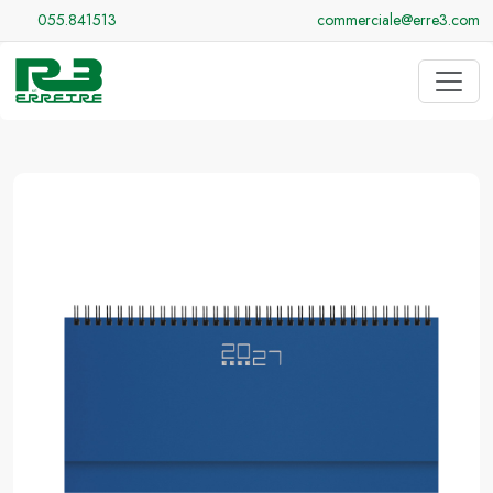
055.841513
commerciale@erre3.com