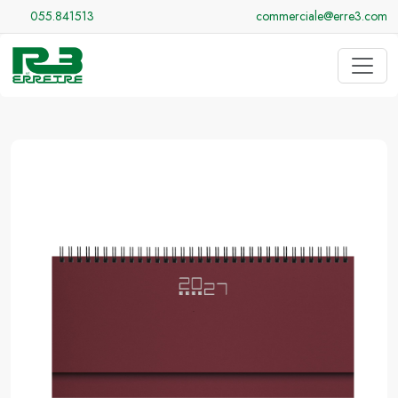
055.841513
commerciale@erre3.com