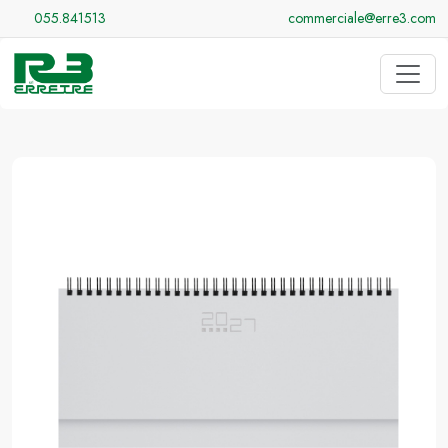
055.841513
commerciale@erre3.com