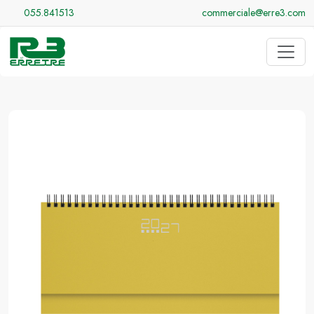
055.841513
commerciale@erre3.com