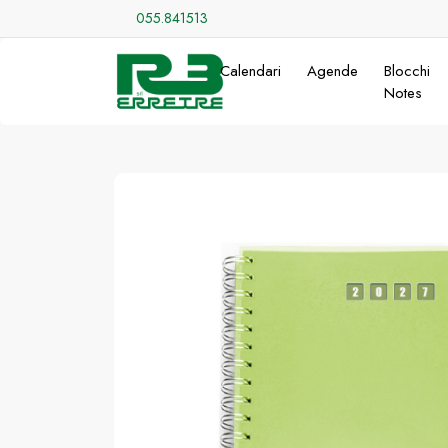
055.841513
Calendari
Agende
Blocchi
Notes