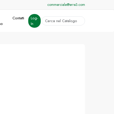
commerciale@erre3.com
Contatti
Log-
cerca
mo
In
Invia