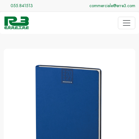
055.841513
commerciale@erre3.com