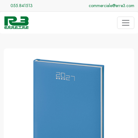
055.841513
commerciale@erre3.com