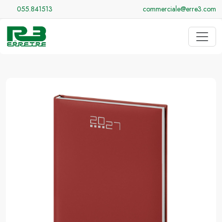
055.841513
commerciale@erre3.com