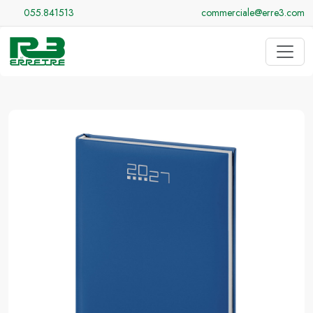
055.841513
commerciale@erre3.com