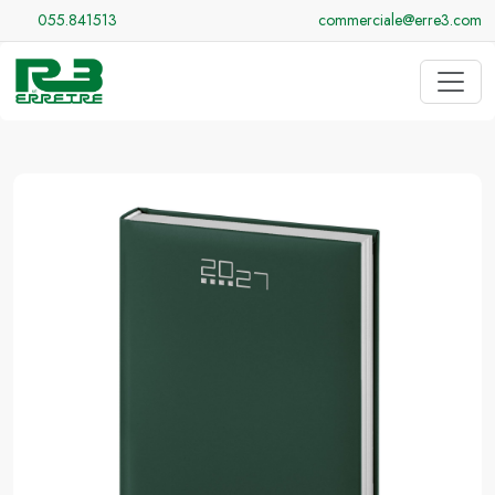
055.841513
commerciale@erre3.com