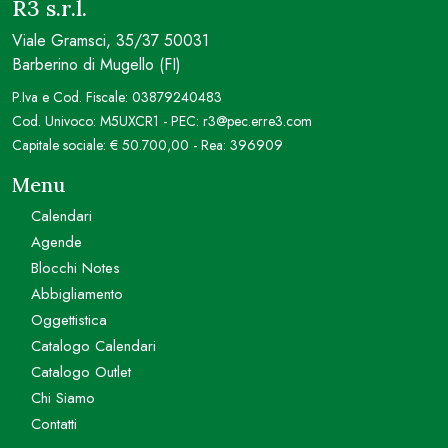
R3 s.r.l.
Viale Gramsci, 35/37 50031
Barberino di Mugello (FI)
P.Iva e Cod. Fiscale: 03879240483
Cod. Univoco: M5UXCR1 - PEC: r3@pec.erre3.com
Capitale sociale: € 50.700,00 - Rea: 396909
Menu
Calendari
Agende
Blocchi Notes
Abbigliamento
Oggettistica
Catalogo Calendari
Catalogo Outlet
Chi Siamo
Contatti