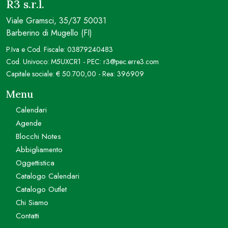
R3 s.r.l.
Viale Gramsci, 35/37 50031
Barberino di Mugello (FI)
P.Iva e Cod. Fiscale: 03879240483
Cod. Univoco: M5UXCR1 - PEC: r3@pec.erre3.com
Capitale sociale: € 50.700,00 - Rea: 396909
Menu
Calendari
Agende
Blocchi Notes
Abbigliamento
Oggettistica
Catalogo Calendari
Catalogo Outlet
Chi Siamo
Contatti