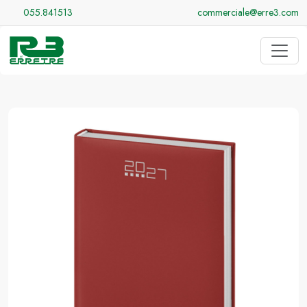
055.841513
commerciale@erre3.com