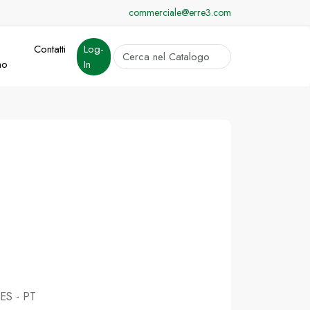
commerciale@erre3.com
Contatti
Log-
cerca
mo
In
Invia
 ES - PT