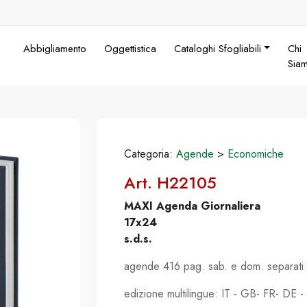
Abbigliamento
Oggettistica
Cataloghi Sfogliabili
Chi
Sia
Categoria:
Agende
>
Economiche
Art. H22105
MAXI Agenda Giornaliera
17x24
s.d.s.
agende 416 pag. sab. e dom. separati
edizione multilingue: IT - GB- FR- DE -