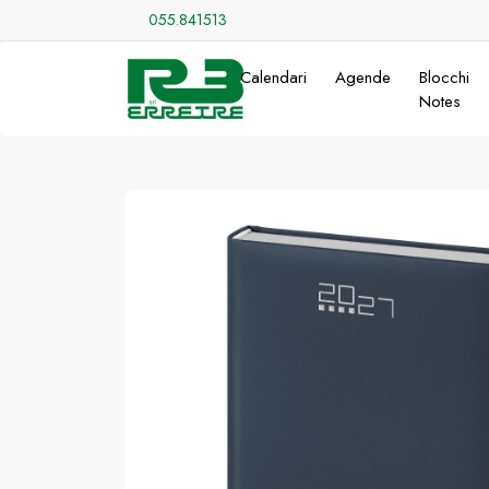
055.841513
Calendari
Agende
Blocchi
Notes