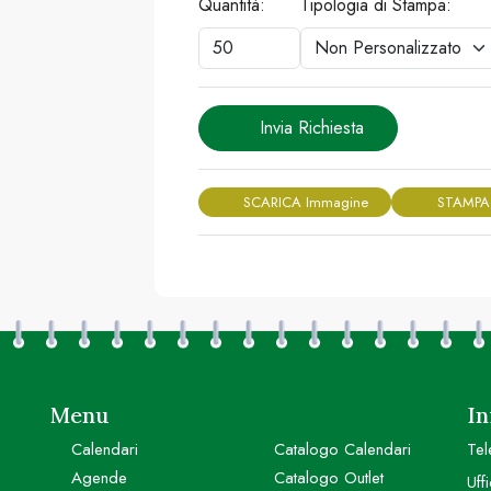
Quantità:
Tipologia di Stampa:
Invia Richiesta
SCARICA Immagine
STAMPA
Menu
In
Calendari
Catalogo Calendari
Tel
Agende
Catalogo Outlet
Uff