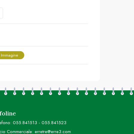
 Immagine
foline
efono:
055.841513
-
055.841523
icio Commerciale:
erretre@erre3.com