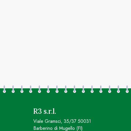
R3 s.r.l.
Viale Gramsci, 35/37 50031
Barberino di Mugello (FI)