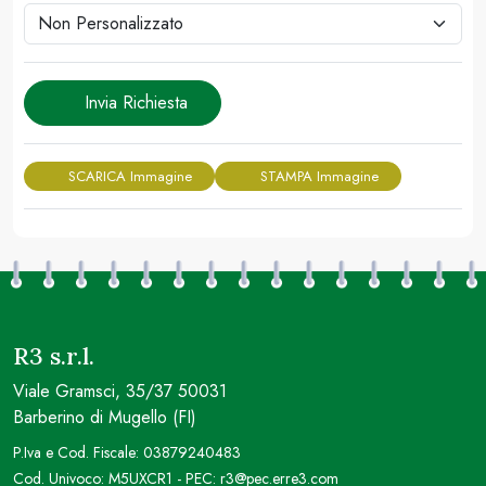
Invia Richiesta
SCARICA Immagine
STAMPA Immagine
R3 s.r.l.
Viale Gramsci, 35/37 50031
Barberino di Mugello (FI)
P.Iva e Cod. Fiscale: 03879240483
Cod. Univoco: M5UXCR1 - PEC: r3@pec.erre3.com