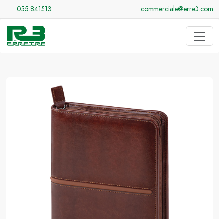
055.841513
commerciale@erre3.com