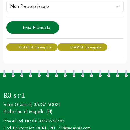
Invia Richiesta
SCARICA Immagine
STAMPA Immagine
R3 s.r.l.
Viale Gramsci, 35/37 50031
Barberino di Mugello (FI)
P.Iva e Cod. Fiscale: 03879240483
Cod. Univoco: M5UXCR1 - PEC: r3@pec.erre3.com