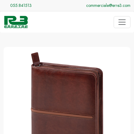
055.841513
commerciale@erre3.com