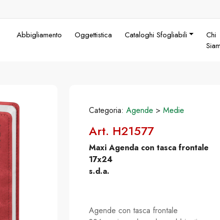
Abbigliamento
Oggettistica
Cataloghi Sfogliabili
Chi
Sia
Categoria:
Agende
>
Medie
Art. H21577
Maxi Agenda con tasca frontale
17x24
s.d.a.
Agende con tasca frontale