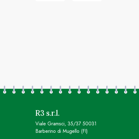
R3 s.r.l.
Viale Gramsci, 35/37 50031
Barberino di Mugello (FI)