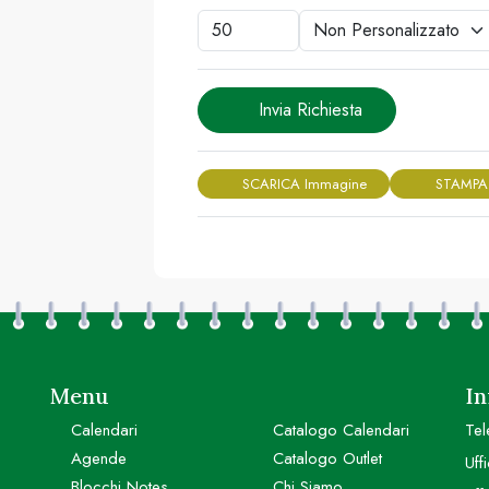
Invia Richiesta
SCARICA Immagine
STAMPA
Menu
In
Calendari
Catalogo Calendari
Tel
Agende
Catalogo Outlet
Uff
Blocchi Notes
Chi Siamo