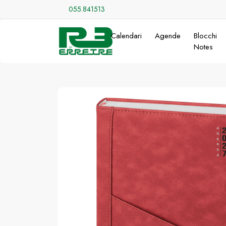
055.841513
Calendari
Agende
Blocchi
Notes