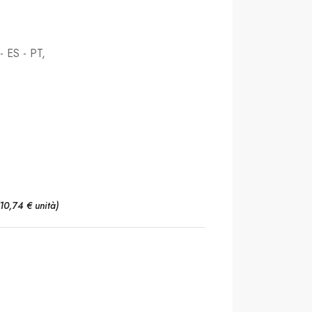
- ES - PT,
(10,74 € unità)