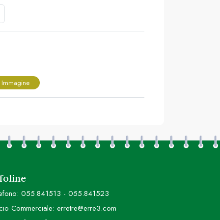
 Immagine
foline
efono:
055.841513
-
055.841523
icio Commerciale:
erretre@erre3.com