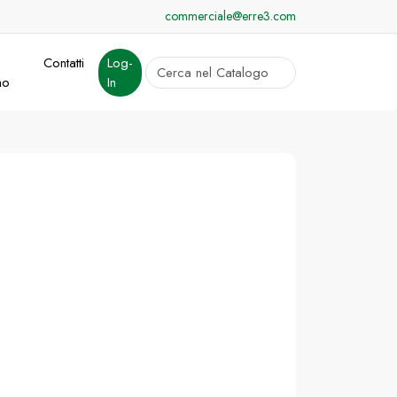
commerciale@erre3.com
Contatti
Log-
cerca
mo
In
Invia