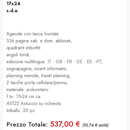
17x24
s.d.a.
Agende con tasca frontale
336 pagine sab. e dom. abbinati,
quadranti imbottiti
angoli tondi,
edizione multilingue: IT - GB - FR - DE - ES - PT,
segnapagine, inserti informativi,
planning mensile, travel planning,
2 tasche porta cellulare/penna,
materiale: poliuretano
f.to: 17x24 cm ca
AST22
Astuccio su richiesta
Imballo: 20 pz.
537,00 €
Prezzo Totale:
(10,74 € unità)