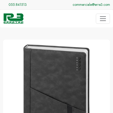
055.841513
commerciale@erre3.com