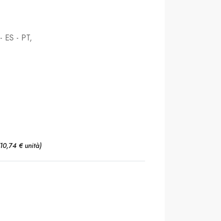
- ES - PT,
(10,74 € unità)