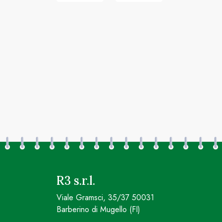
R3 s.r.l.
Viale Gramsci, 35/37 50031
Barberino di Mugello (FI)