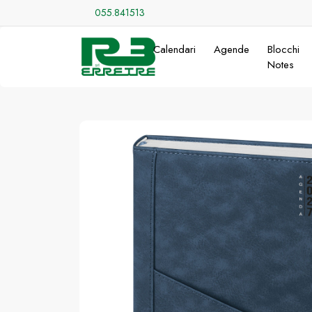
055.841513
Calendari
Agende
Blocchi
Notes