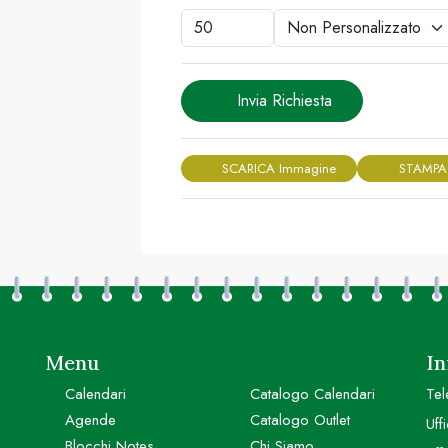
Invia Richiesta
SCARICA Immagine
STAMPA
Menu
In
Calendari
Catalogo Calendari
Tel
Agende
Catalogo Outlet
Uff
Blocchi Notes
Chi Siamo