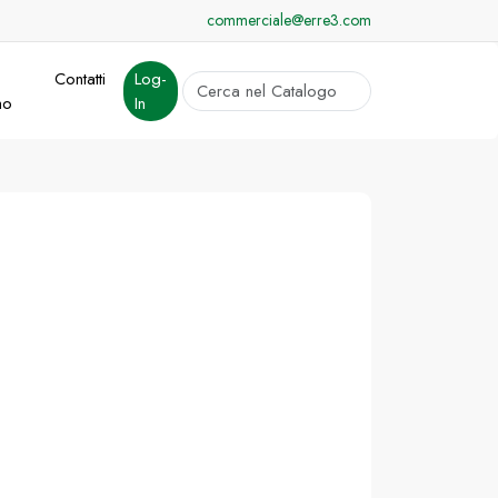
commerciale@erre3.com
Contatti
Log-
cerca
mo
In
Invia