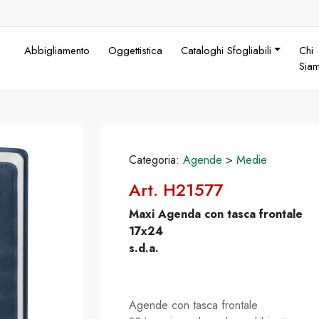
Abbigliamento
Oggettistica
Cataloghi Sfogliabili
Chi
Sia
Categoria:
Agende
>
Medie
Art. H21577
Maxi Agenda con tasca frontale
17x24
s.d.a.
Agende con tasca frontale