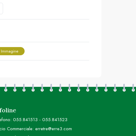
 Immagine
foline
efono:
055.841513
-
055.841523
icio Commerciale:
erretre@erre3.com