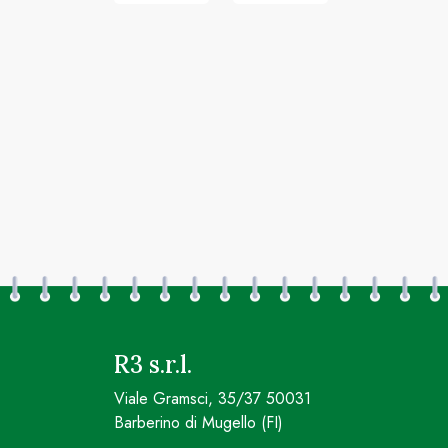
R3 s.r.l.
Viale Gramsci, 35/37 50031
Barberino di Mugello (FI)