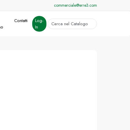
commerciale@erre3.com
Contatti
Log-
cerca
mo
In
Invia