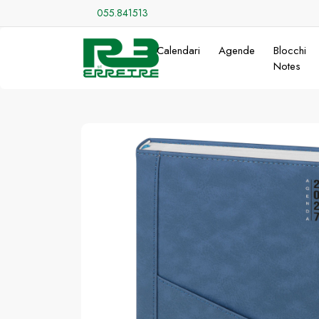
055.841513
Calendari
Agende
Blocchi
Notes