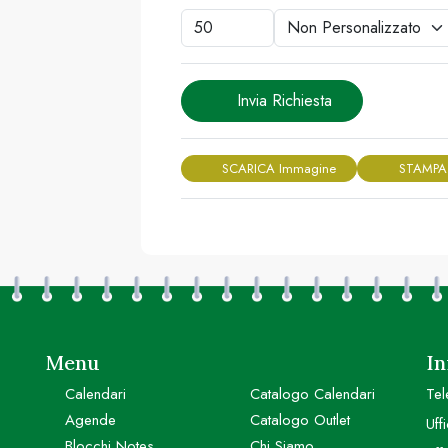
Invia Richiesta
SCARICA Immagine
STAMPA
Menu
In
Calendari
Catalogo Calendari
Tel
Agende
Catalogo Outlet
Uff
Blocchi Notes
Chi Siamo