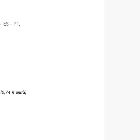
- ES - PT,
(10,74 € unità)