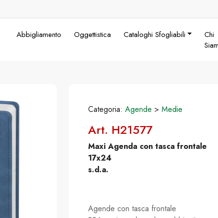
Abbigliamento
Oggettistica
Cataloghi Sfogliabili
Chi
Sia
Categoria:
Agende
>
Medie
Art. H21577
Maxi Agenda con tasca frontale
17x24
s.d.a.
Agende con tasca frontale