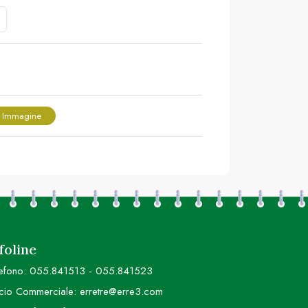
 Immagine
foline
efono:
055.841513
-
055.841523
icio Commerciale:
erretre@erre3.com