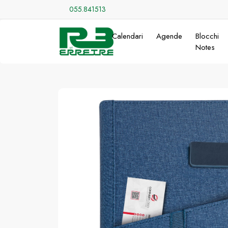
055.841513
Calendari
Agende
Blocchi
Notes