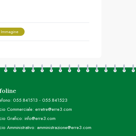
 Immagine
foline
efono:
055.841513
-
055.841523
icio Commerciale:
erretre@erre3.com
icio Grafico:
info@erre3.com
icio Amministrativo:
amministrazione@erre3.com