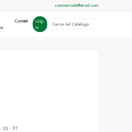
commerciale@erre3.com
Contatti
Log-
cerca
mo
In
Invia
 - ES - PT