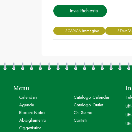
Invia Richiesta
SCARICA Immagine
STAMPA
Menu
In
Calendari
Catalogo Calendari
Tel
Agende
Catalogo Outlet
Uff
Blocchi Notes
Chi Siamo
Uff
Abbigliamento
Contatti
Uff
Oggettistica