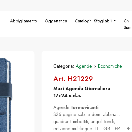
Abbigliamento
Oggettistica
Cataloghi Sfogliabili
Chi
Sia
Categoria:
Agende
>
Economiche
Art. H21229
Maxi Agenda Giornaliera
17x24 s.d.a.
Agende
termoviranti
336 pagine sab. e dom. abbinati,
quadranti imbottiti, angoli tondi,
edizione multilingue: IT - GB - FR - DE