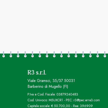
R3 s.r.l.
Viale Gramsci, 35/37 50031
Barberino di Mugello (FI)
P.Iva e Cod. Fiscale: 03879240483
Cod. Univoco: M5UXCR1 - PEC: r3@pec.erre3.com
Capitale sociale: € 50.700,00 - Rea: 396909