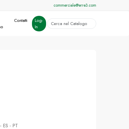
commerciale@erre3.com
Contatti
Log-
cerca
mo
In
Invia
 - ES - PT