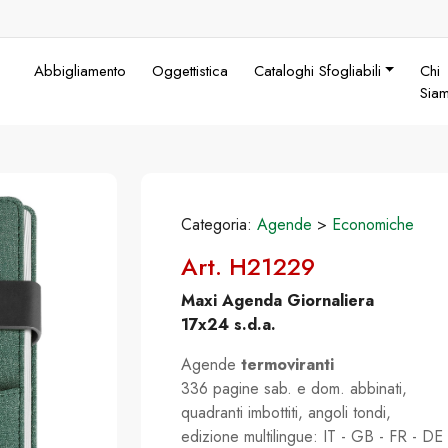
Abbigliamento
Oggettistica
Cataloghi Sfogliabili
Chi
Sia
Categoria:
Agende
>
Economiche
Art. H21229
Maxi Agenda Giornaliera
17x24 s.d.a.
Agende
termoviranti
336 pagine sab. e dom. abbinati,
quadranti imbottiti, angoli tondi,
edizione multilingue: IT - GB - FR - DE