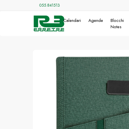
055.841513
Calendari
Agende
Blocchi
Notes