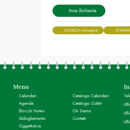
Invia Richiesta
SCARICA Immagine
STAMPA
Menu
In
Calendari
Catalogo Calendari
Tel
Agende
Catalogo Outlet
Uff
Blocchi Notes
Chi Siamo
Uff
Abbigliamento
Contatti
Uff
Oggettistica