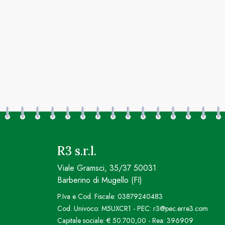
R3 s.r.l.
Viale Gramsci, 35/37 50031
Barberino di Mugello (FI)
P.Iva e Cod. Fiscale: 03879240483
Cod. Univoco: M5UXCR1 - PEC: r3@pec.erre3.com
Capitale sociale: € 50.700,00 - Rea: 396909