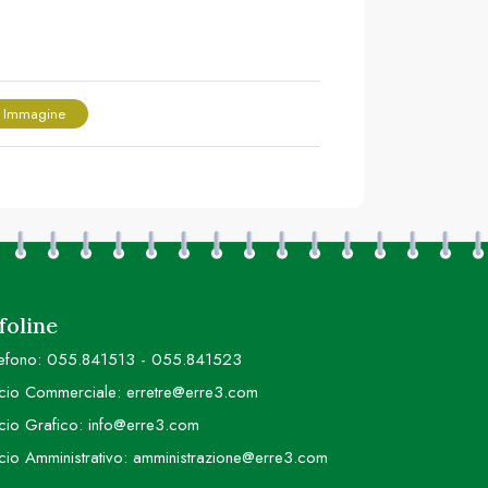
 Immagine
foline
efono:
055.841513
-
055.841523
icio Commerciale:
erretre@erre3.com
icio Grafico:
info@erre3.com
icio Amministrativo:
amministrazione@erre3.com