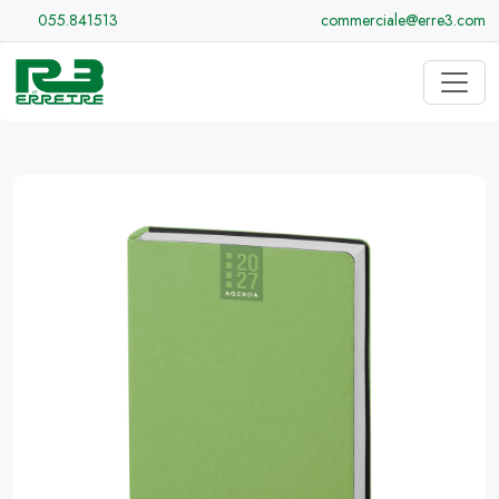
055.841513
commerciale@erre3.com