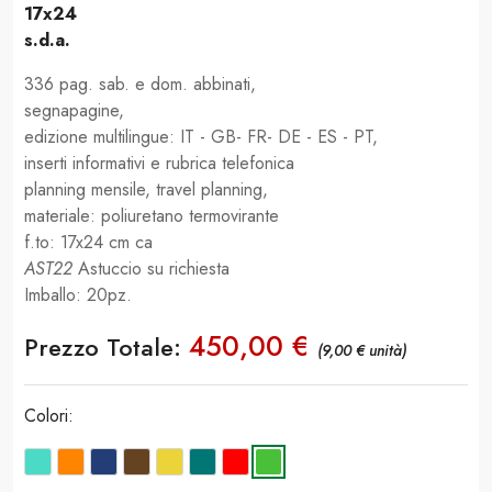
17x24
s.d.a.
336 pag. sab. e dom. abbinati,
segnapagine,
edizione multilingue: IT - GB- FR- DE - ES - PT,
inserti informativi e rubrica telefonica
planning mensile, travel planning,
materiale: poliuretano termovirante
f.to: 17x24 cm ca
AST22
Astuccio su richiesta
Imballo: 20pz.
450,00 €
Prezzo Totale:
(9,00 € unità)
Colori: