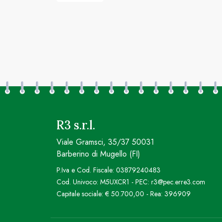
R3 s.r.l.
Viale Gramsci, 35/37 50031
Barberino di Mugello (FI)
P.Iva e Cod. Fiscale: 03879240483
Cod. Univoco: M5UXCR1 - PEC: r3@pec.erre3.com
Capitale sociale: € 50.700,00 - Rea: 396909