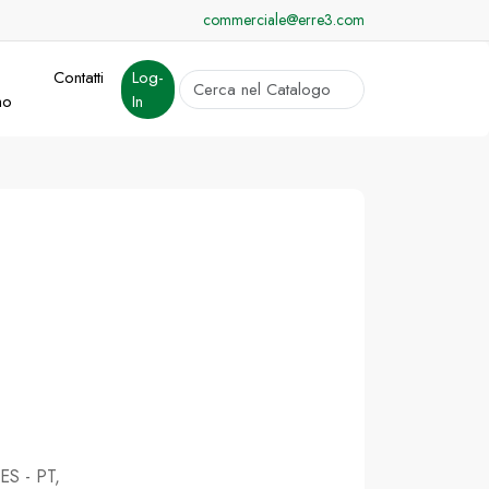
commerciale@erre3.com
Contatti
Log-
cerca
mo
In
Invia
 ES - PT,