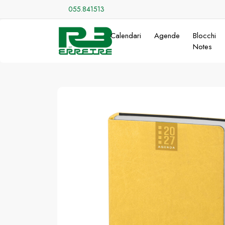
055.841513
Calendari
Agende
Blocchi
Notes