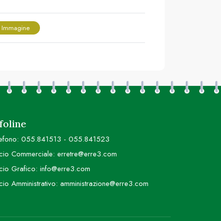
 Immagine
foline
efono:
055.841513
-
055.841523
icio Commerciale:
erretre@erre3.com
icio Grafico:
info@erre3.com
icio Amministrativo:
amministrazione@erre3.com