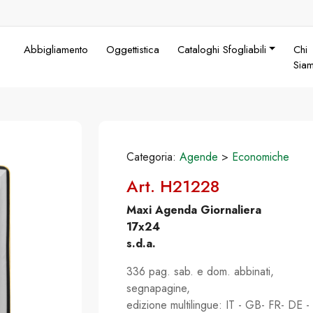
Abbigliamento
Oggettistica
Cataloghi Sfogliabili
Chi
Sia
Categoria:
Agende
>
Economiche
Art. H21228
Maxi Agenda Giornaliera
17x24
s.d.a.
336 pag. sab. e dom. abbinati,
segnapagine,
edizione multilingue: IT - GB- FR- DE -