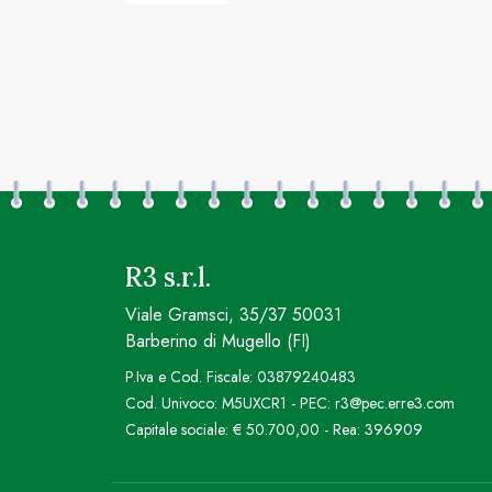
R3 s.r.l.
Viale Gramsci, 35/37 50031
Barberino di Mugello (FI)
P.Iva e Cod. Fiscale: 03879240483
Cod. Univoco: M5UXCR1 - PEC: r3@pec.erre3.com
Capitale sociale: € 50.700,00 - Rea: 396909