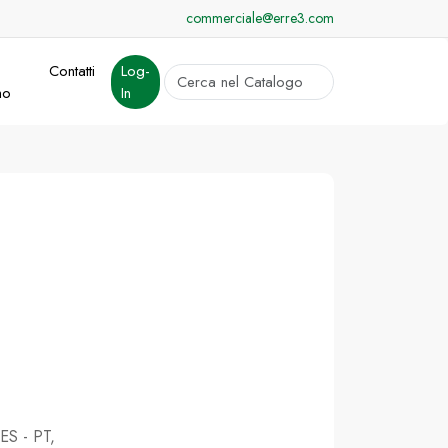
commerciale@erre3.com
Contatti
Log-
cerca
mo
In
Invia
 ES - PT,