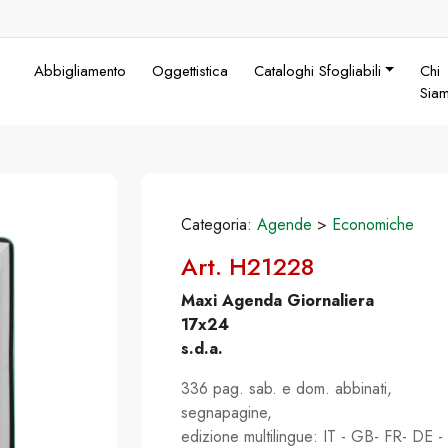
Abbigliamento
Oggettistica
Cataloghi Sfogliabili
Chi
Sia
Categoria:
Agende
>
Economiche
Art. H21228
Maxi Agenda Giornaliera
17x24
s.d.a.
336 pag. sab. e dom. abbinati,
segnapagine,
edizione multilingue: IT - GB- FR- DE -