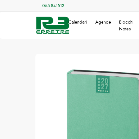
055.841513
Calendari
Agende
Blocchi
Notes