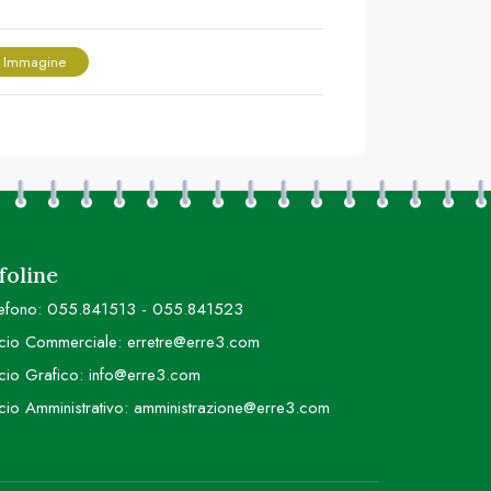
 Immagine
foline
efono:
055.841513
-
055.841523
icio Commerciale:
erretre@erre3.com
icio Grafico:
info@erre3.com
icio Amministrativo:
amministrazione@erre3.com