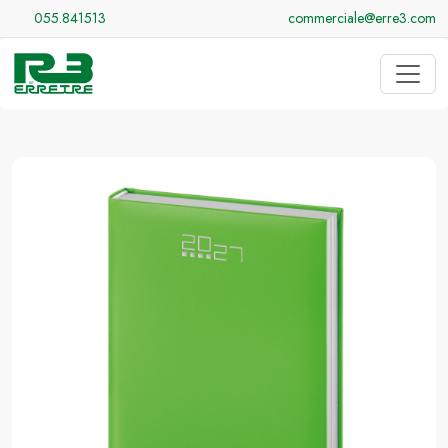
055.841513
commerciale@erre3.com