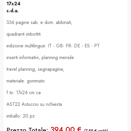
17x24
s.d.a.
336 pagine sab. e dom. abbinati,
quadranti imbottiti
edizione multilingue: IT - GB- FR- DE - ES - PT
inserti informativi, planning mensile
travel planning, segnapagine,
materiale: gommato
f.to: 17x24 cm ca
AST22 Astuccio su richiesta
imballo: 20 pz
394,00 €
Prezzo Totale:
(7,88 € unità)