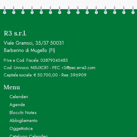
R3 s.r.l.
Viale Gramsci, 35/37 50031
Barberino di Mugello (FI)
P.Iva e Cod. Fiscale: 03879240483
Cod. Univoco: M5UXCR1 - PEC: r3@pec.erre3.com
Capitale sociale: € 50.700,00 - Rea: 396909
Menu
Calendari
Agende
Blocchi Notes
Abbigliamento
Oggettistica
Catalogo Calendari