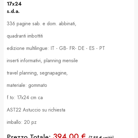
17x24
s.d.a.
336 pagine sab. e dom. abbinati,
quadranti imbottiti
edizione multilingue: IT - GB- FR- DE - ES - PT
inserti informativi, planning mensile
travel planning, segnapagine,
materiale: gommato
f.to: 17x24 cm ca
AST22 Astuccio su richiesta
imballo: 20 pz
394,00 €
Prezzo Totale:
(7,88 € unità)