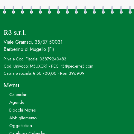
R3 s.r.l.
Viale Gramsci, 35/37 50031
Barberino di Mugello (FI)
P.Iva e Cod. Fiscale: 03879240483
Cod. Univoco: M5UXCR1 - PEC: r3@pec.erre3.com
Capitale sociale: € 50.700,00 - Rea: 396909
Menu
Calendari
Agende
Blocchi Notes
Abbigliamento
Oggettistica
Catalogo Calendari