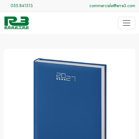
055.841513
commerciale@erre3.com