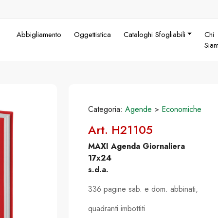
Abbigliamento
Oggettistica
Cataloghi Sfogliabili
Chi
Sia
Categoria:
Agende
>
Economiche
Art. H21105
MAXI Agenda Giornaliera
17x24
s.d.a.
336 pagine sab. e dom. abbinati,
quadranti imbottiti