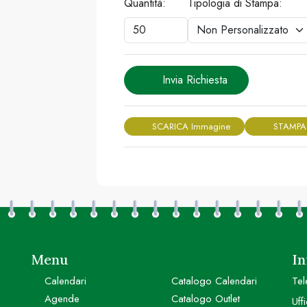
Quantità:
Tipologia di Stampa:
Invia Richiesta
SCARICA Immagine
STAMPA
Menu
In
Calendari
Catalogo Calendari
Tel
Agende
Catalogo Outlet
Uff