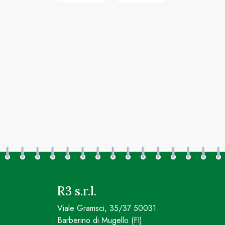
R3 s.r.l.
Viale Gramsci, 35/37 50031
Barberino di Mugello (FI)