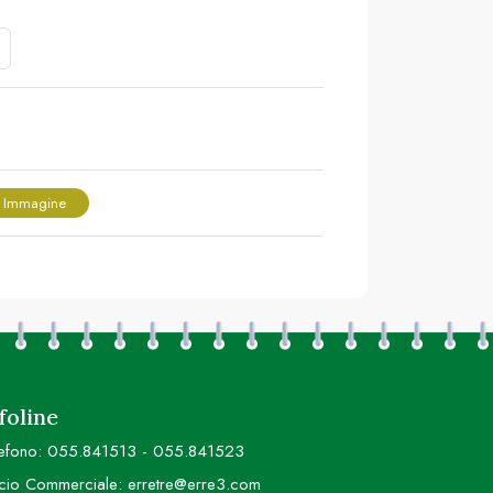
 Immagine
foline
efono:
055.841513
-
055.841523
icio Commerciale:
erretre@erre3.com