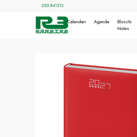
055.841513
Calendari
Agende
Blocchi
Notes