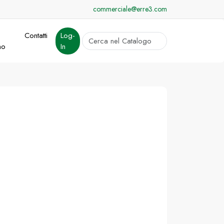
commerciale@erre3.com
Contatti
Log-
cerca
mo
In
Invia