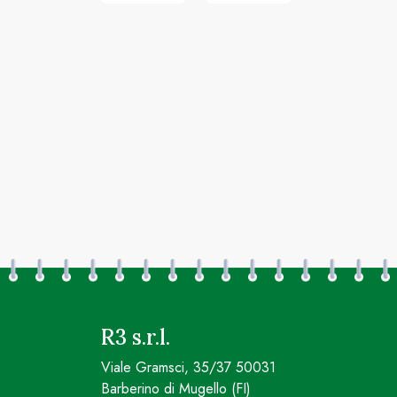
R3 s.r.l.
Viale Gramsci, 35/37 50031
Barberino di Mugello (FI)