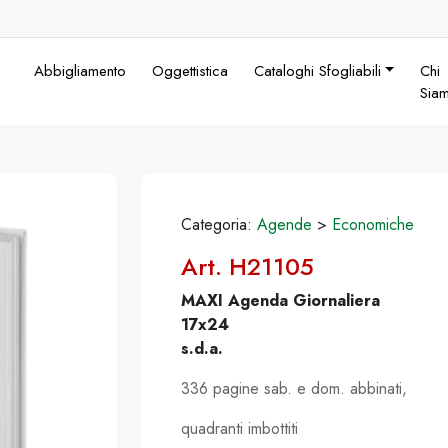
Abbigliamento
Oggettistica
Cataloghi Sfogliabili
Chi
Sia
Categoria:
Agende
>
Economiche
Art. H21105
MAXI Agenda Giornaliera
17x24
s.d.a.
336 pagine sab. e dom. abbinati,
quadranti imbottiti