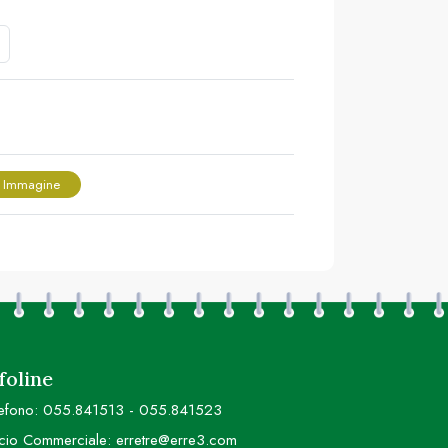
 Immagine
foline
efono:
055.841513
-
055.841523
icio Commerciale:
erretre@erre3.com