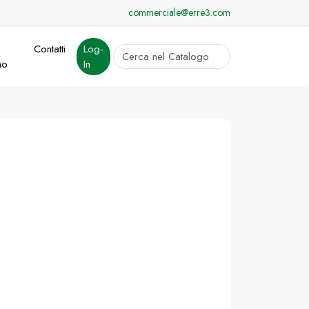
commerciale@erre3.com
Contatti
Log-
cerca
mo
In
Invia