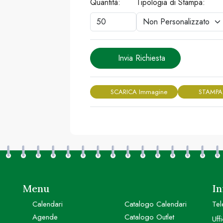
Quantità:
Tipologia di Stampa:
Invia Richiesta
SCARICA Immagine
STAMPA
Menu
In
Calendari
Catalogo Calendari
Tel
Agende
Catalogo Outlet
Uff