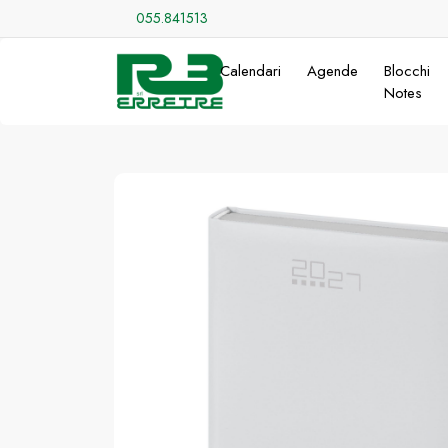
055.841513
Calendari
Agende
Blocchi
Notes