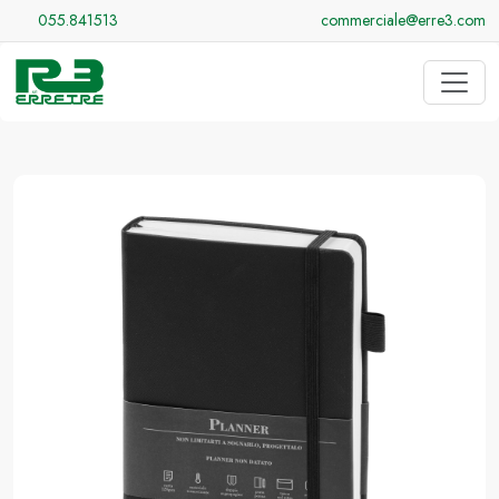
055.841513
commerciale@erre3.com