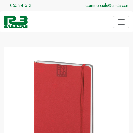
055.841513
commerciale@erre3.com