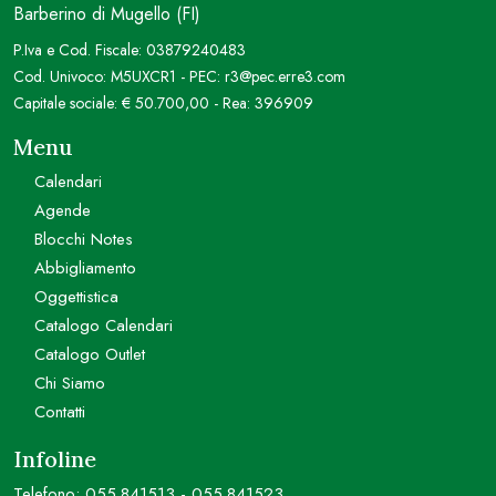
Barberino di Mugello (FI)
P.Iva e Cod. Fiscale: 03879240483
Cod. Univoco: M5UXCR1 - PEC: r3@pec.erre3.com
Capitale sociale: € 50.700,00 - Rea: 396909
Menu
Calendari
Agende
Blocchi Notes
Abbigliamento
Oggettistica
Catalogo Calendari
Catalogo Outlet
Chi Siamo
Contatti
Infoline
Telefono:
055.841513
-
055.841523